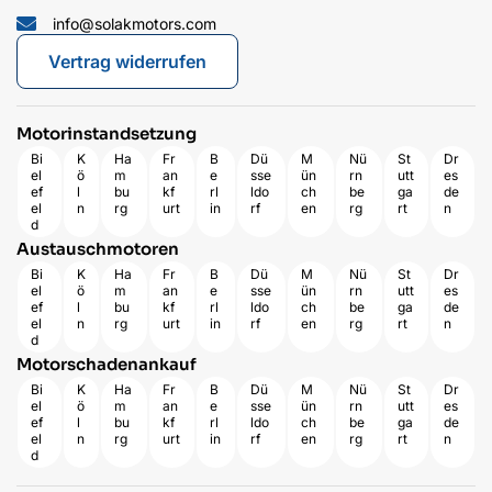
info@solakmotors.com
Vertrag widerrufen
Motorinstandsetzung
Bi
K
Ha
Fr
B
Dü
M
Nü
St
Dr
el
ö
m
an
e
sse
ün
rn
utt
es
ef
l
bu
kf
rl
ldo
ch
be
ga
de
el
n
rg
urt
in
rf
en
rg
rt
n
d
Austauschmotoren
Bi
K
Ha
Fr
B
Dü
M
Nü
St
Dr
el
ö
m
an
e
sse
ün
rn
utt
es
ef
l
bu
kf
rl
ldo
ch
be
ga
de
el
n
rg
urt
in
rf
en
rg
rt
n
d
Motorschadenankauf
Bi
K
Ha
Fr
B
Dü
M
Nü
St
Dr
el
ö
m
an
e
sse
ün
rn
utt
es
ef
l
bu
kf
rl
ldo
ch
be
ga
de
el
n
rg
urt
in
rf
en
rg
rt
n
d