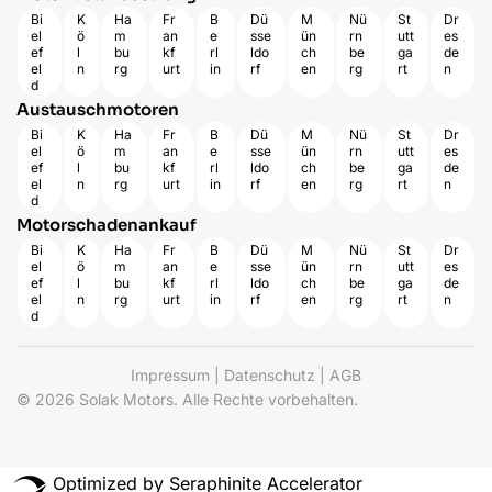
Bi
K
Ha
Fr
B
Dü
M
Nü
St
Dr
el
ö
m
an
e
sse
ün
rn
utt
es
ef
l
bu
kf
rl
ldo
ch
be
ga
de
el
n
rg
urt
in
rf
en
rg
rt
n
d
Austauschmotoren
Bi
K
Ha
Fr
B
Dü
M
Nü
St
Dr
el
ö
m
an
e
sse
ün
rn
utt
es
ef
l
bu
kf
rl
ldo
ch
be
ga
de
el
n
rg
urt
in
rf
en
rg
rt
n
d
Motorschadenankauf
Bi
K
Ha
Fr
B
Dü
M
Nü
St
Dr
el
ö
m
an
e
sse
ün
rn
utt
es
ef
l
bu
kf
rl
ldo
ch
be
ga
de
el
n
rg
urt
in
rf
en
rg
rt
n
d
Impressum
|
Datenschutz
|
AGB
© 2026 Solak Motors. Alle Rechte vorbehalten.
Optimized by Seraphinite Accelerator