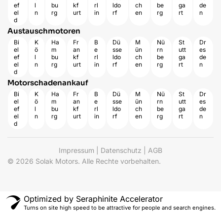
ef
l
bu
kf
rl
ldo
ch
be
ga
de
el
n
rg
urt
in
rf
en
rg
rt
n
d
Austauschmotoren
Bi
K
Ha
Fr
B
Dü
M
Nü
St
Dr
el
ö
m
an
e
sse
ün
rn
utt
es
ef
l
bu
kf
rl
ldo
ch
be
ga
de
el
n
rg
urt
in
rf
en
rg
rt
n
d
Motorschadenankauf
Bi
K
Ha
Fr
B
Dü
M
Nü
St
Dr
el
ö
m
an
e
sse
ün
rn
utt
es
ef
l
bu
kf
rl
ldo
ch
be
ga
de
el
n
rg
urt
in
rf
en
rg
rt
n
d
Impressum
|
Datenschutz
|
AGB
© 2026 Solak Motors. Alle Rechte vorbehalten.
Optimized by Seraphinite Accelerator
Turns on site high speed to be attractive for people and search engines.