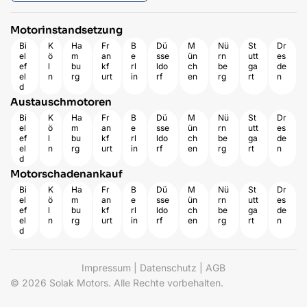
Motorinstandsetzung
Bi
K
Ha
Fr
B
Dü
M
Nü
St
Dr
el
ö
m
an
e
sse
ün
rn
utt
es
ef
l
bu
kf
rl
ldo
ch
be
ga
de
el
n
rg
urt
in
rf
en
rg
rt
n
d
Austauschmotoren
Bi
K
Ha
Fr
B
Dü
M
Nü
St
Dr
el
ö
m
an
e
sse
ün
rn
utt
es
ef
l
bu
kf
rl
ldo
ch
be
ga
de
el
n
rg
urt
in
rf
en
rg
rt
n
d
Motorschadenankauf
Bi
K
Ha
Fr
B
Dü
M
Nü
St
Dr
el
ö
m
an
e
sse
ün
rn
utt
es
ef
l
bu
kf
rl
ldo
ch
be
ga
de
el
n
rg
urt
in
rf
en
rg
rt
n
d
Impressum
|
Datenschutz
|
AGB
© 2026 Solak Motors. Alle Rechte vorbehalten.